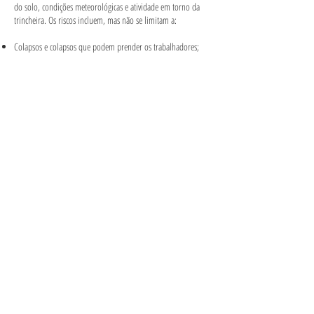
do solo, condições meteorológicas e atividade em torno da
trincheira. Os riscos incluem, mas não se limitam a:
Colapsos e colapsos que podem prender os trabalhadores;
Equipamento escavado ou solo que cai sobre os
trabalhadores (por exemplo, equipamento em uso ou solo /
detritos armazenados muito perto da escavação)
Queda na trincheira ou escavação
Inundações ou acumulação de água
Exposição a uma atmosfera perigosa (por exemplo, gás,
vapores, poeira ou falta de oxigênio)
Contacto com serviços enterrados, tais como electricidade, gás
natural, água, esgotos, telecomunicações, etc.
Contacto com linhas aéreas
Capotagem por máquinas móveis ou por objectos voláteis em
queda
Riscos associados aos materiais de movimentação (por
exemplo, elevação, inclinação, esmagamento, etc.).