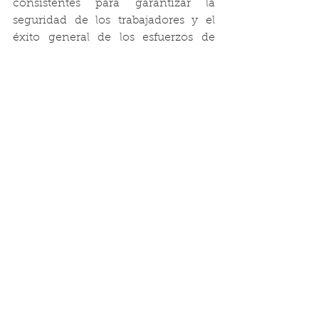
consistentes para garantizar la 
seguridad de los trabajadores y el 
éxito general de los esfuerzos de 
construcción.
Mantenga Seguros a los Trabajadores
Los cajas de trinchera ESC 
proporcionan una barrera protectora 
alrededor de la excavación, 
minimizando así el riesgo de 
accidentes y lesiones debido al 
desplazamiento del suelo o al 
colapso inesperado de la pared de la 
zanja. Estabilizan las paredes de la 
zanja, asegurando un entorno de 
trabajo más seguro para el personal 
que opera dentro de la zanja. 
Además, los 
protectores de zanjas 
ayudan
 a mantener la confiabilidad 