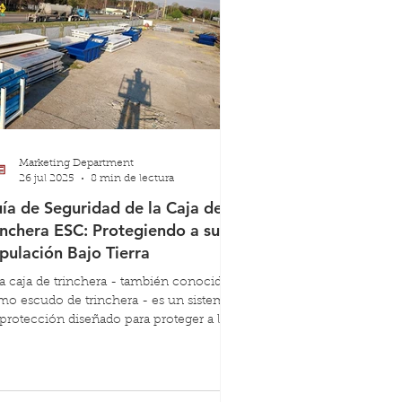
Marketing Department
26 jul 2025
8 min de lectura
ía de Seguridad de la Caja de
inchera ESC: Protegiendo a su
ipulación Bajo Tierra
 caja de trinchera - también conocida
o escudo de trinchera - es un sistema
protección diseñado para proteger a los
bajadores dentro de las excavaciones al
istir la presión lateral del suelo
rcundante. No impide por completo el
vimiento del suelo, pero crea un