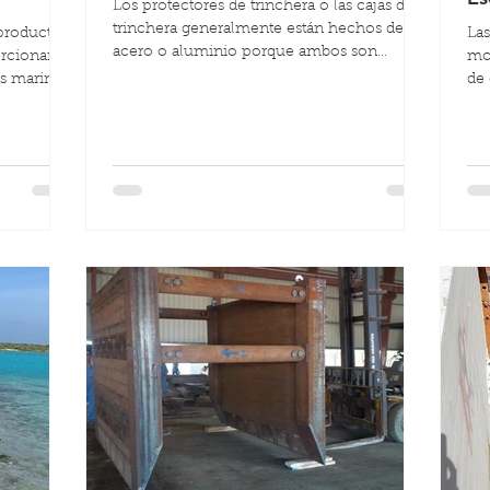
Los protectores de trinchera o las cajas de
trinchera generalmente están hechos de
productos
Las
acero o aluminio porque ambos son
rcionar
mo
fuertes y duraderos. Si
as marinos
de 
púb