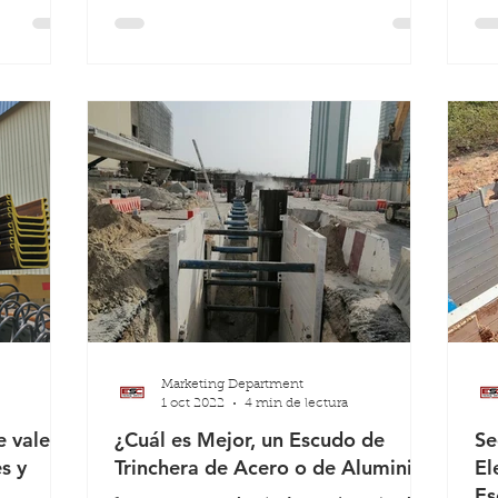
Marketing Department
1 oct 2022
4 min de lectura
 vale la
¿Cuál es Mejor, un Escudo de
Se
s y
Trinchera de Acero o de Aluminio?
El
Es