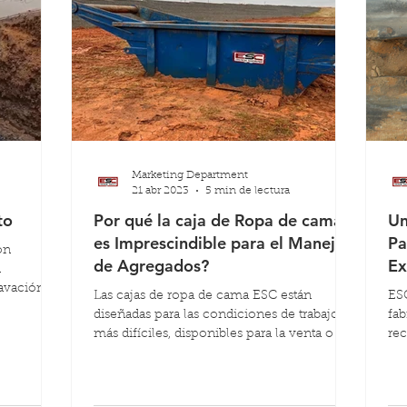
Marketing Department
21 abr 2023
5 min de lectura
to
Por qué la caja de Ropa de cama
Un
es Imprescindible para el Manejo
Pa
on
de Agregados?
Ex
n
avación
Las cajas de ropa de cama ESC están
ESC
diseñadas para las condiciones de trabajo
fab
más difíciles, disponibles para la venta o el
re
alquiler, en una
po