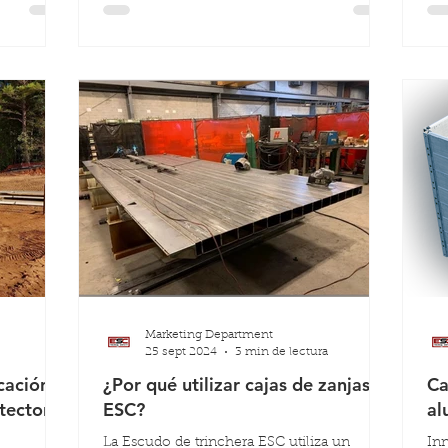
nte
clientes a alcanzar el éxito mediante
esp
soramiento
soluciones más inteligentes, asesoramiento
zan
ción.
experto y una auténtica colaboración.
Marketing Department
25 sept 2024
3 min de lectura
cación
¿Por qué utilizar cajas de zanjas
Ca
tectores
ESC?
al
La Escudo de trinchera ESC utiliza un
Innov