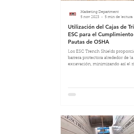
Marketing Department
5 nov 2023
5 min de lectura
Utilización del Cajas de Tr
ESC para el Cumplimiento 
Pautas de OSHA
Los ESC Trench Shields proporc
barrera protectora alrededor de la
excavación, minimizando así el r
accidentes y lesiones.