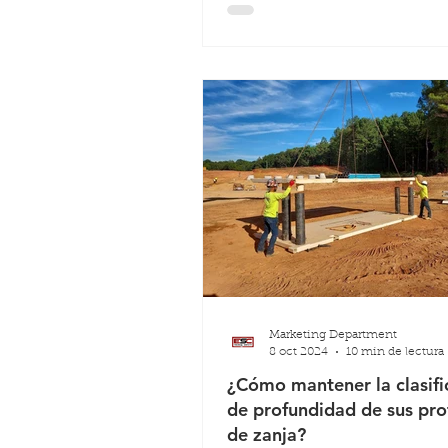
clientes a alcanzar el éxito media
soluciones más inteligentes, ase
experto y una auténtica colabora
Marketing Department
8 oct 2024
10 min de lectura
¿Cómo mantener la clasifi
de profundidad de sus pro
de zanja?