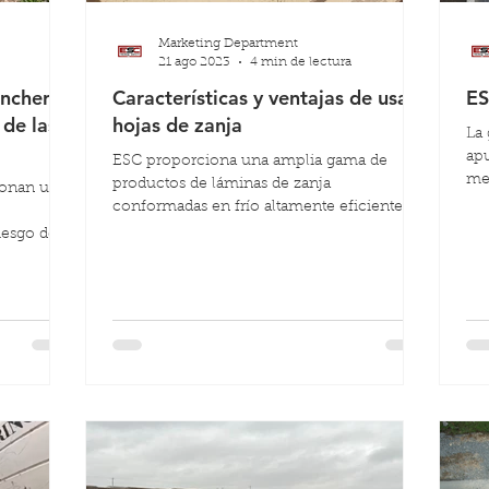
Marketing Department
21 ago 2023
4 min de lectura
inchera
Características y ventajas de usar
ES
de las
hojas de zanja
La 
apu
ESC proporciona una amplia gama de
mej
productos de láminas de zanja
ionan una
un 
conformadas en frío altamente eficientes
que ofrecen soluciones rentables p
iesgo de