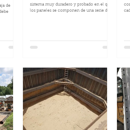
sistema muy duradero y probado en el que
con
aja de
los paneles se componen de una serie de
cad
 debe
secciones de...
cu