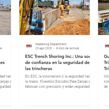
Marketing Department
ra
23 ago 2025
6 min de lectura
ESC Trench Shoring Inc.: Una socia
Gu
nes
de confianza en la seguridad de
Tr
las trincheras
Tr
idad van de
En ESC, la innovación y la seguridad van de
Una
anjas se
la mano. Nuestros Escudos Para Zanjas se
com
spaldados
fabrican con precisión y están respaldados
de 
más
por rigurosas pruebas, pero aún más
tra
sando en
importante, están diseñados pensando en
res
da paso
quienes más confían en ellos. Cada paso
ci
nuestros
que damos se centra en ayudar a nuestros
mo