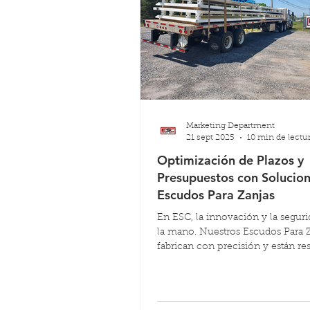
Marketing Department
21 sept 2025
10 min de lectu
Optimización de Plazos y
Presupuestos con Solucio
Escudos Para Zanjas
En ESC, la innovación y la segur
la mano. Nuestros Escudos Para Z
fabrican con precisión y están re
por rigurosas pruebas, pero aún 
importante, están diseñados pen
quienes más confían en ellos. Ca
que damos se centra en ayudar a 