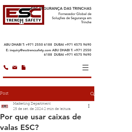
ESC SEGURANÇA DAS TRINCHAS
Fornecedor Global de
Soluções de Segurança em
Trinche
ABU DHABI T:
+971 2550 6188
DUBAI
+971 4575 9690
E:
inquiry@esctrencsafety.com
ABU DHABI T:
+971 2550
6188
DUBAI
+971 4575 9690
Post
Marketing Department
25 de set. de 2024
2 min de leitura
Por que usar caixas de
valas ESC?